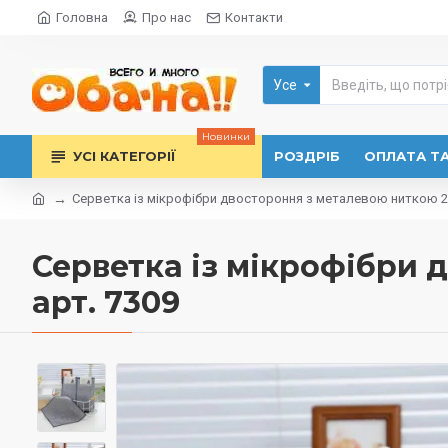
Головна
Про нас
Контакти
Усе
Новинки
УСІ КАТЕГОРІЇ
РОЗДРІБ
ОПЛАТА Т
Серветка із мікрофібри двостороння з металевою ниткою 25х
Серветка із мікрофібри 
арт. 7309