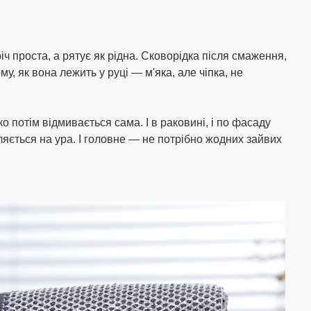
іч проста, а рятує як рідна. Сковорідка після смаження,
ому, як вона лежить у руці — м'яка, але чіпка, не
о потім відмивається сама. І в раковині, і по фасаду
ляється на ура. І головне — не потрібно жодних зайвих