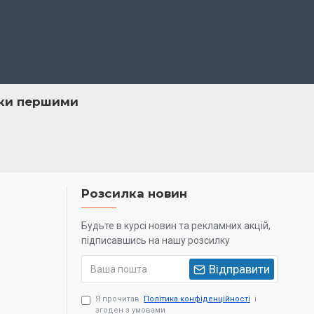
нки першими
Розсилка новин
Будьте в курсі новин та рекламних акцій,
підписавшись на нашу розсилку
Відправити
Я прочитав
Політика конфіденційності
і
згоден з умовами