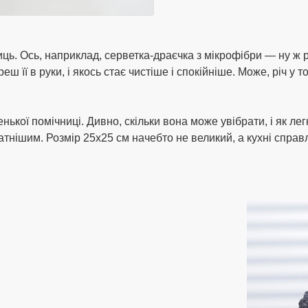
иць. Ось, наприклад, серветка-драєчка з мікрофібри — ну ж р
ш її в руки, і якось стає чистіше і спокійніше. Може, річ у т
ької помічниці. Дивно, скільки вона може увібрати, і як легк
атнішим. Розмір 25х25 см начебто не великий, а кухні справ