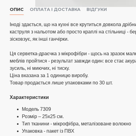
ОПИС
ОПЛАТА І ДОСТАВКА
ВІДГУКИ
Іноді здається, що на кухні все крутиться довкола дрібн
каструля з нальотом або просто краплі на стільниці - бере
зісковзує, як інші ганчірки.
Ця серветка-драєчка з мікрофібри - щось на зразок мален
меблів пройтися - результат завжди один: все стає акур
зусиль, ні миючих, ні тиску.
Ціна вказана за 1 одиницю виробу.
Товар продається лише упаковками по 30 шт.
Характеристики
Модель 7309
Розмір – 25х25 см.
Тип тканини - мікрофібра, металізоване волокно
Упаковка - пакет із ПВХ