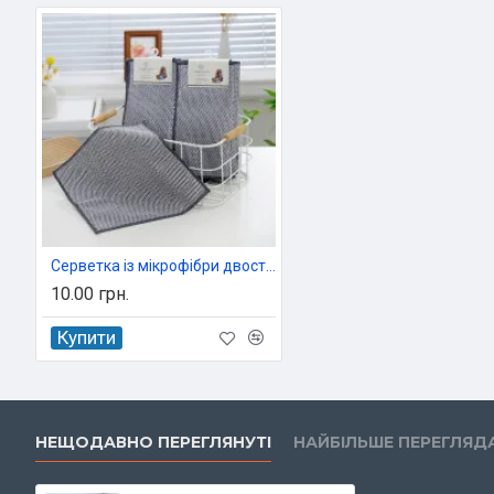
Серветка із мікрофібри двостороння з металевою ниткою 25х25 см Colorful арт. 7309
10.00 грн.
Купити
НЕЩОДАВНО ПЕРЕГЛЯНУТІ
НАЙБІЛЬШЕ ПЕРЕГЛЯ