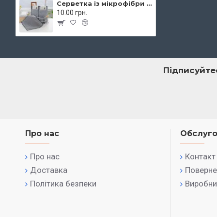
Серветка із мікрофібри двостороння з металевою ниткою 25х25 см Colorful арт. 7309
10.00 грн.
Підписуйте
Про нас
Обслуго
Про нас
Контакт
Доставка
Поверне
Політика безпеки
Виробни