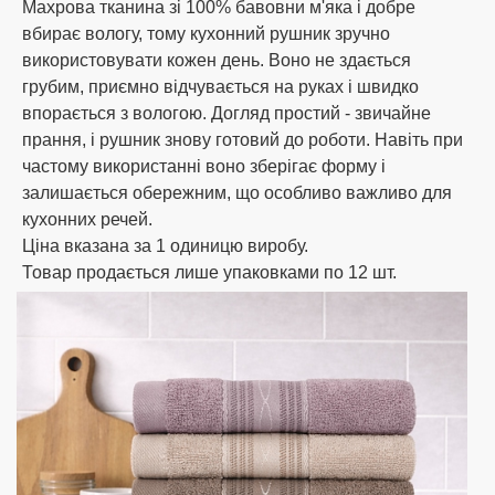
Махрова тканина зі 100% бавовни м'яка і добре
адресою м. Одеса ринок 7км;
вбирає вологу, тому кухонний рушник зручно
оплата банківським чи поштовим
використовувати кожен день. Воно не здається
переказом;
грубим, приємно відчувається на руках і швидко
розрахунок за допомогою картки
Приватбанку;
впорається з вологою. Догляд простий - звичайне
розрахунок при отриманні поштою.
прання, і рушник знову готовий до роботи. Навіть при
(накладений платіж із передоплатою 10%
частому використанні воно зберігає форму і
від суми замовлення, але не менше 200
залишається обережним, що особливо важливо для
грн.)
кухонних речей.
Ми дбаємо про своїх клієнтів, тому наш
Ціна вказана за 1 одиницю виробу.
менеджер допоможе вам підібрати зручний
Товар продається лише упаковками по 12 шт.
спосіб оплати та уточнить усі необхідні
реквізити. При підтвердженні та оплаті
замовлень до 14:00 відправка того ж дня,
решта наступного дня.
Спосіб доставки
Інтернет-магазин Oba-na.com здійснює