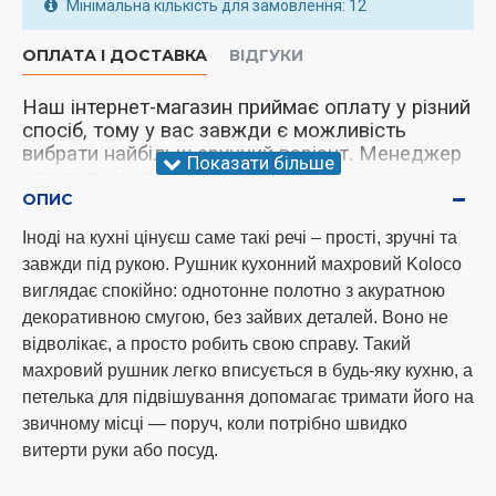
Мінімальна кількість для замовлення: 12
ОПЛАТА І ДОСТАВКА
ВІДГУКИ
Наш інтернет-магазин приймає оплату у різний
спосіб, тому у вас завжди є можливість
вибрати найбільш зручний варіант. Менеджер
уточнить це питання під час дзвінка, що
підтверджує.
ОПИС
Іноді на кухні цінуєш саме такі речі – прості, зручні та
завжди під рукою. Рушник кухонний махровий Koloco
Увага!
У нас відбулися зміни щодо
виглядає спокійно: однотонне полотно з акуратною
надсилання товару. Ми тепер надсилаємо
декоративною смугою, без зайвих деталей. Воно не
замовлення тричі на тиждень, а саме
відволікає, а просто робить свою справу. Такий
понеділок, середа та субота. Дякую за
розуміння!
махровий рушник легко вписується в будь-яку кухню, а
петелька для підвішування допомагає тримати його на
звичному місці — поруч, коли потрібно швидко
Способи оплати
витерти руки або посуд.
оплата готівкою при самовивезенні за