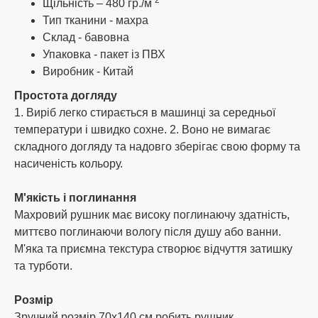
2
Щільність – 480 гр./м
Тип тканини - махра
Нова Пошта,
Склад - бавовна
Укрпошта,
Делівері.
Упаковка - пакет із ПВХ
Виробник - Китай
Доставку оплачує отримувач.
Простота догляду
1. Виріб легко стирається в машинці за середньої
Умови обміну та повернення
температури і швидко сохне. 2. Воно не вимагає
складного догляду та надовго зберігає свою форму та
Виконуючи Закон України "Про захист прав
насиченість кольору.
споживачів", ми оплачуємо повернення товару
послугами Нової пошти у випадки шлюбу або
помилки з нашої вини (надіслати Вам не той
М'якість і поглинання
товар). Повернення грошей на картку банку чи
Махровий рушник має високу поглинаючу здатність,
поповнення рахунку. Повернення товару з
миттєво поглинаючи вологу після душу або ванни.
Вашої вини (не підійшов колір, розмір тощо)
М'яка та приємна текстура створює відчуття затишку
оплачує покупець. Обмін або повернення
та турботи.
шлюбу в комплектації, упаковці, в якій він був
проданий, навіть якщо в упаковці бракований
Розмір
тільки один рушник.
Зручний розмір 70х140 см робить рушник