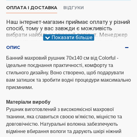
ОПЛАТА І ДОСТАВКА
ВІДГУКИ
Наш інтернет-магазин приймає оплату у різний
спосіб, тому у вас завжди є можливість
вибрати найбільш зручний варіант. Менеджер
уточнить це питання під час дзвінка, що
підтверджує.
ОПИС
Банний махровий рушник 70х140 см від Colorful -
ідеальне поєднання практичності, комфорту та
Увага!
У нас відбулися зміни щодо
стильного дизайну. Воно створено, щоб подарувати
надсилання товару. Ми тепер надсилаємо
вам затишок та зробити водні процедури максимально
замовлення тричі на тиждень, а саме
приємними.
понеділок, середа та субота. Дякую за
розуміння!
Матеріали виробу
Рушник виготовлений з високоякісної махрової
Способи оплати
тканини, яка славиться своєю м'якістю, міцністю та
довговічністю. Натуральні волокна забезпечують
оплата готівкою при самовивезенні за
відмінне вбирання вологи та дарують шкірі ніжний
адресою м. Одеса ринок 7км;