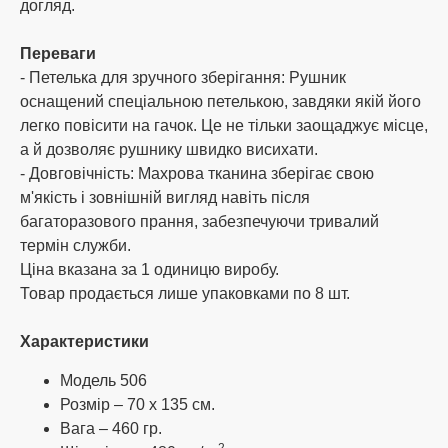
догляд.
оплата банківським чи поштовим
переказом;
Переваги
розрахунок за допомогою картки
Приватбанку;
- Петелька для зручного зберігання: Рушник
розрахунок при отриманні поштою.
оснащений спеціальною петелькою, завдяки якій його
(накладений платіж із передоплатою 10%
легко повісити на гачок. Це не тільки заощаджує місце,
від суми замовлення, але не менше 200
а й дозволяє рушнику швидко висихати.
грн.)
- Довговічність: Махрова тканина зберігає свою
Ми дбаємо про своїх клієнтів, тому наш
м'якість і зовнішній вигляд навіть після
менеджер допоможе вам підібрати зручний
багаторазового прання, забезпечуючи тривалий
спосіб оплати та уточнить усі необхідні
термін служби.
реквізити. При підтвердженні та оплаті
Ціна вказана за 1 одиницю виробу.
замовлень до 14:00 відправка того ж дня,
Товар продається лише упаковками по 8 шт.
решта наступного дня.
Характеристики
Спосіб доставки
Модель 506
Інтернет-магазин Oba-na.com здійснює
Розмір – 70 х 135 см.
доставку за допомогою послуг транспортних
Вага – 460 гр.
компаній України, таких як: