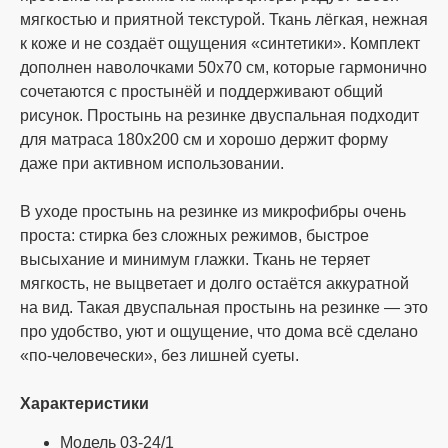
оплата банковским или почтовым
мягкостью и приятной текстурой. Ткань лёгкая, нежная
переводом;
к коже и не создаёт ощущения «синтетики». Комплект
дополнен наволочками 50х70 см, которые гармонично
сочетаются с простынёй и поддерживают общий
расчет с помощью карты Приватбанка;
рисунок. Простынь на резинке двуспальная подходит
для матраса 180х200 см и хорошо держит форму
расчет при получении на почте.
даже при активном использовании.
(наложенный платёж с предоплатой 10%
от суммы заказа, но не менее 200 грн.)
В уходе простынь на резинке из микрофибры очень
проста: стирка без сложных режимов, быстрое
Мы заботимся о своих клиентах, поэтому наш
высыхание и минимум глажки. Ткань не теряет
менеджер поможет вам подобрать удобный
мягкость, не выцветает и долго остаётся аккуратной
способ оплаты и уточнит все необходимые
на вид. Такая двуспальная простынь на резинке — это
реквизиты. При подтверждении и оплате
про удобство, уют и ощущение, что дома всё сделано
заказов до 14:00 отправка в тот же день,
«по-человечески», без лишней суеты.
остальные на следующий день.
Характеристики
Способ доставки
Модель 03-24/1