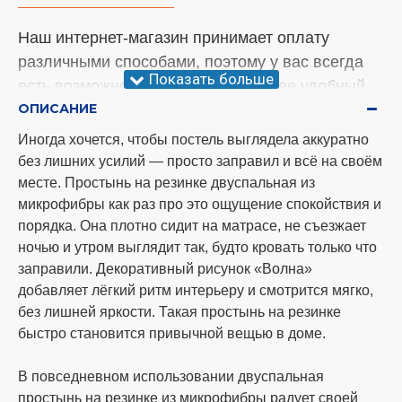
Наш интернет-магазин принимает оплату
различными способами, поэтому у вас всегда
есть возможность выбрать наиболее удобный
ОПИСАНИЕ
вариант. Менеджер уточнит этот вопрос во
время подтверждающего звонка.
Иногда хочется, чтобы постель выглядела аккуратно
без лишних усилий — просто заправил и всё на своём
Внимание!
У нас произошли изменения
месте. Простынь на резинке двуспальная из
относительно отправки товара. Мы теперь
микрофибры как раз про это ощущение спокойствия и
отправляем заказы три раза в неделю, а
порядка. Она плотно сидит на матрасе, не съезжает
именно понедельник, среда и суббота. Спасибо
ночью и утром выглядит так, будто кровать только что
за понимание!
заправили. Декоративный рисунок «Волна»
добавляет лёгкий ритм интерьеру и смотрится мягко,
Способы оплаты
без лишней яркости. Такая простынь на резинке
быстро становится привычной вещью в доме.
оплата наличными при самовывозе по
адресу г. Одесса рынок 7км;
В повседневном использовании двуспальная
простынь на резинке из микрофибры радует своей