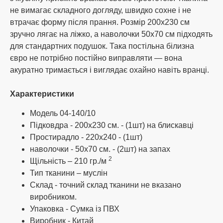
оплата банківським чи поштовим
не вимагає складного догляду, швидко сохне і не
переказом;
втрачає форму після прання. Розмір 200х230 см
розрахунок за допомогою картки
Приватбанку;
зручно лягає на ліжко, а наволочки 50х70 см підходять
розрахунок при отриманні поштою.
для стандартних подушок. Така постільна білизна
(накладений платіж із передоплатою 10%
євро не потрібно постійно виправляти — вона
від суми замовлення, але не менше 200
акуратно тримається і виглядає охайно навіть вранці.
грн.)
Ми дбаємо про своїх клієнтів, тому наш
Характеристики
менеджер допоможе вам підібрати зручний
спосіб оплати та уточнить усі необхідні
Модель 04-140/10
реквізити. При підтвердженні та оплаті
Підковдра - 200х230 см. - (1шт) на блискавці
замовлень до 14:00 відправка того ж дня,
Простирадло - 220х240 - (1шт)
решта наступного дня.
наволочки - 50х70 см. - (2шт) на запах
2
Щільність – 210 гр./м
Тип тканини – муслін
Спосіб доставки
Склад - точний склад тканини не вказано
Інтернет-магазин Oba-na.com здійснює
виробником.
доставку за допомогою послуг транспортних
Упаковка - Сумка із ПВХ
компаній України, таких як:
Виробник - Китай