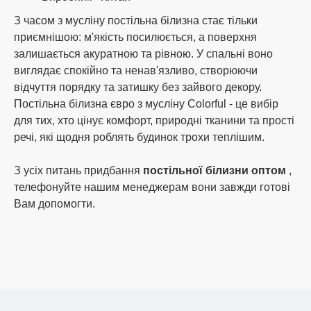
Нова Пошта,
З часом з мусліну постільна білизна стає тільки
Укрпошта,
приємнішою: м'якість посилюється, а поверхня
Делівері.
залишається акуратною та рівною. У спальні воно
Доставку оплачує отримувач.
виглядає спокійно та ненав'язливо, створюючи
відчуття порядку та затишку без зайвого декору.
Постільна білизна євро з мусліну Colorful - це вибір
Умови обміну та повернення
для тих, хто цінує комфорт, природні тканини та прості
речі, які щодня роблять будинок трохи теплішим.
Виконуючи Закон України "Про захист прав
споживачів", ми оплачуємо повернення товару
З усіх питань придбання
постільної білизни оптом
,
послугами Нової пошти у випадки шлюбу або
помилки з нашої вини (надіслати Вам не той
телефонуйте нашим менеджерам вони завжди готові
товар). Повернення грошей на картку банку чи
Вам допомогти.
поповнення рахунку. Повернення товару з
Вашої вини (не підійшов колір, розмір тощо)
оплачує покупець. Обмін або повернення
шлюбу в комплектації, упаковці, в якій він був
проданий, навіть якщо в упаковці бракований
тільки один рушник.