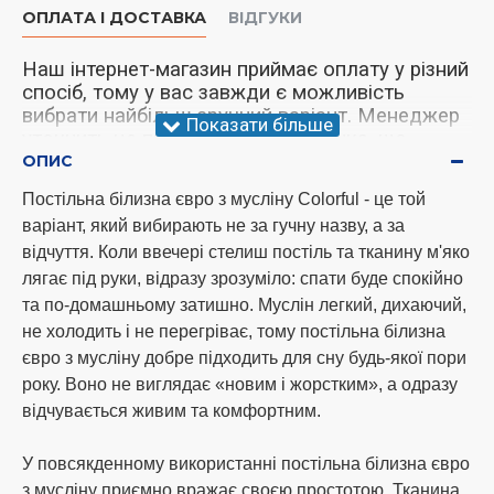
ОПЛАТА І ДОСТАВКА
ВІДГУКИ
Наш інтернет-магазин приймає оплату у різний
спосіб, тому у вас завжди є можливість
вибрати найбільш зручний варіант. Менеджер
уточнить це питання під час дзвінка, що
підтверджує.
ОПИС
Постільна білизна євро з мусліну Colorful - це той
варіант, який вибирають не за гучну назву, а за
Увага!
У нас відбулися зміни щодо
відчуття. Коли ввечері стелиш постіль та тканину м'яко
надсилання товару. Ми тепер надсилаємо
лягає під руки, відразу зрозуміло: спати буде спокійно
замовлення тричі на тиждень, а саме
та по-домашньому затишно. Муслін легкий, дихаючий,
понеділок, середа та субота. Дякую за
розуміння!
не холодить і не перегріває, тому постільна білизна
євро з мусліну добре підходить для сну будь-якої пори
року. Воно не виглядає «новим і жорстким», а одразу
Способи оплати
відчувається живим та комфортним.
оплата готівкою при самовивезенні за
У повсякденному використанні постільна білизна євро
адресою м. Одеса ринок 7км;
з мусліну приємно вражає своєю простотою. Тканина