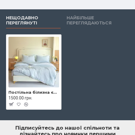
НЕЩОДАВНО
НАЙБІЛЬШЕ
ПЕРЕГЛЯНУТІ
ПЕРЕГЛЯДАЮТЬСЯ
Постільна білизна євро та ковдрою з рюшами 200х230 Colorful 017-9/5
1500.00 грн.
Підписуйтесь до нашої спільноти та
дізнайтесь про новинки першими