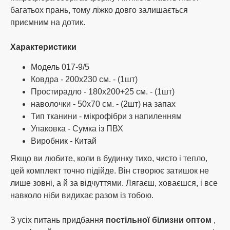
переказом;
багатьох прань, тому ліжко довго залишається
розрахунок за допомогою картки
Приватбанку;
приємним на дотик.
розрахунок при отриманні поштою.
(накладений платіж із передоплатою 10%
Характеристики
від суми замовлення, але не менше 200
грн.)
Модель 017-9/5
Ковдра - 200х230 см. - (1шт)
Ми дбаємо про своїх клієнтів, тому наш
менеджер допоможе вам підібрати зручний
Простирадло - 180х200+25 см. - (1шт)
спосіб оплати та уточнить усі необхідні
наволочки - 50х70 см. - (2шт) на запах
реквізити. При підтвердженні та оплаті
Тип тканини - мікрофібри з напиленням
замовлень до 14:00 відправка того ж дня,
Упаковка - Сумка із ПВХ
решта наступного дня.
Виробник - Китай
Якщо ви любите, коли в будинку тихо, чисто і тепло,
Спосіб доставки
цей комплект точно підійде. Він створює затишок не
лише зовні, а й за відчуттями. Лягаєш, ховаєшся, і все
Інтернет-магазин Oba-na.com здійснює
навколо ніби видихає разом із тобою.
доставку за допомогою послуг транспортних
компаній України, таких як:
З усіх питань придбання
постільної білизни оптом
,