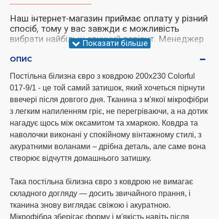
Наш інтернет-магазин приймає оплату у різний
спосіб, тому у вас завжди є можливість
вибрати найбільш зручний варіант. Менеджер
уточнить це питання під час дзвінка, що
підтверджує.
ОПИС
Постільна білизна євро з ковдрою 200х230 Colorful
017-9/1 - це той самий затишок, який хочеться пірнути
Увага!
У нас відбулися зміни щодо
ввечері після довгого дня. Тканина з м'якої мікрофібри
надсилання товару. Ми тепер надсилаємо
з легким напиленням гріє, не перегріваючи, а на дотик
замовлення тричі на тиждень, а саме
нагадує щось між оксамитом та хмаркою. Ковдра та
понеділок, середа та субота. Дякую за
розуміння!
наволочки виконані у спокійному вінтажному стилі, з
акуратними воланами – дрібна деталь, але саме вона
створює відчуття домашнього затишку.
Способи оплати
Така постільна білизна євро з ковдрою не вимагає
оплата готівкою при самовивезенні за
складного догляду — досить звичайного прання, і
адресою м. Одеса ринок 7км;
тканина знову виглядає свіжою і акуратною.
оплата банківським чи поштовим
Мікрофібра зберігає форму і м'якість навіть після