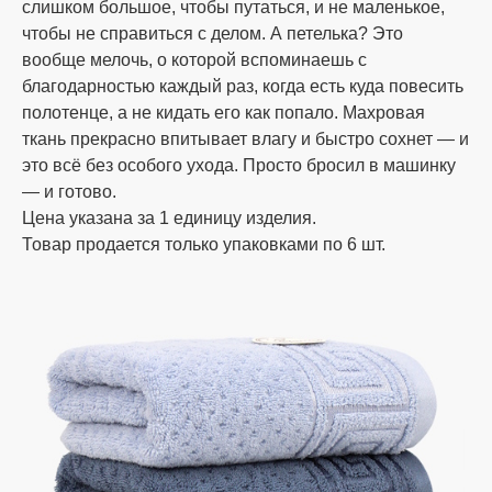
слишком большое, чтобы путаться, и не маленькое,
адресу г. Одесса рынок 7км;
чтобы не справиться с делом. А петелька? Это
вообще мелочь, о которой вспоминаешь с
оплата банковским или почтовым
благодарностью каждый раз, когда есть куда повесить
переводом;
полотенце, а не кидать его как попало. Махровая
ткань прекрасно впитывает влагу и быстро сохнет — и
это всё без особого ухода. Просто бросил в машинку
расчет с помощью карты Приватбанка;
— и готово.
Цена указана за 1 единицу изделия.
расчет при получении на почте.
Товар продается только упаковками по 6 шт.
(наложенный платёж с предоплатой 10%
от суммы заказа, но не менее 200 грн.)
Мы заботимся о своих клиентах, поэтому наш
менеджер поможет вам подобрать удобный
способ оплаты и уточнит все необходимые
реквизиты. При подтверждении и оплате
заказов до 14:00 отправка в тот же день,
остальные на следующий день.