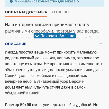
Минимальное количество для заказа: 6
ОПЛАТА И ДОСТАВКА
ОТЗЫВЫ
Наш интернет-магазин принимает оплату
различными способами, поэтому у вас всегда
есть возможность выбрать наиболее удобный
ОПИСАНИЕ
вариант. Менеджер уточнит этот вопрос во
время подтверждающего звонка.
Иногда простая вещь может приносить маленькую
радость каждый день — как, например, это лицевое
Внимание!
У нас произошли изменения
полотенце из махры. Не просто мягкое, а именно то, в
относительно отправки товара. Мы теперь
чём хочется утонуть лицом после умывания или душа.
отправляем заказы три раза в неделю, а
Синий цвет — спокойный и насыщенный, как
именно понедельник, среда и суббота. Спасибо
вечернее небо, а узнаваемый узор Версачи
за понимание!
добавляет ему чуть-чуть стиля даже в самой
обыденной ванной.
Способы оплаты
Размер 50х90 см
— универсальный и удобный. Не
оплата наличными при самовывозе по