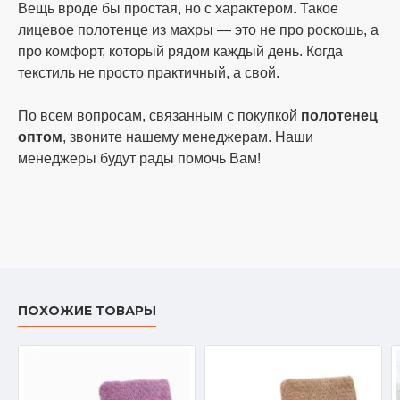
товар). Возврат денег на карту банка или
Вещь вроде бы простая, но с характером. Такое
пополнение счета. Возврат товара по Вашей
лицевое полотенце из махры — это не про роскошь, а
вине (не подошёл цвет, размер и т. д.)
про комфорт, который рядом каждый день. Когда
текстиль не просто практичный, а свой.
оплачивает покупатель. Обмен или возврат
брака в той комплектации, упаковке, в которой
По всем вопросам, связанным с покупкой
полотенец
он был продан, даже если в упаковке
оптом
, звоните нашему менеджерам. Наши
бракованное только одно полотенце.
менеджеры будут рады помочь Вам!
ПОХОЖИЕ ТОВАРЫ