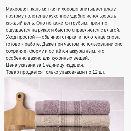
адресу г. Одесса рынок 7км;
Махровая ткань мягкая и хорошо впитывает влагу,
поэтому полотенце кухонное удобно использовать
оплата банковским или почтовым
каждый день. Оно не кажется грубым, приятно
переводом;
ощущается на руках и быстро справляется с влагой.
Уход простой — обычная стирка, и полотенце снова
готово к работе. Даже при частом использовании оно
расчет с помощью карты Приватбанка;
сохраняет форму и остаётся аккуратным, что
особенно важно для кухонных вещей.
расчет при получении на почте.
Цена указана за 1 единицу изделия.
(наложенный платёж с предоплатой 10%
Товар продается только упаковками по 12 шт.
от суммы заказа, но не менее 200 грн.)
Мы заботимся о своих клиентах, поэтому наш
менеджер поможет вам подобрать удобный
способ оплаты и уточнит все необходимые
реквизиты. При подтверждении и оплате
заказов до 14:00 отправка в тот же день,
остальные на следующий день.