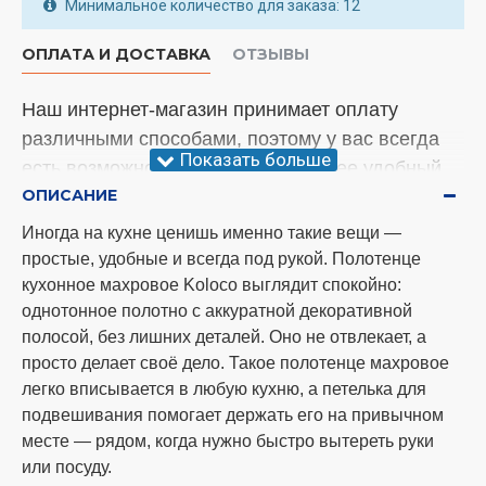
Минимальное количество для заказа: 12
ОПЛАТА И ДОСТАВКА
ОТЗЫВЫ
Наш интернет-магазин принимает оплату
различными способами, поэтому у вас всегда
есть возможность выбрать наиболее удобный
ОПИСАНИЕ
вариант. Менеджер уточнит этот вопрос во
время подтверждающего звонка.
Иногда на кухне ценишь именно такие вещи —
простые, удобные и всегда под рукой. Полотенце
Внимание!
У нас произошли изменения
кухонное махровое Koloco выглядит спокойно:
относительно отправки товара. Мы теперь
однотонное полотно с аккуратной декоративной
отправляем заказы три раза в неделю, а
полосой, без лишних деталей. Оно не отвлекает, а
именно понедельник, среда и суббота. Спасибо
просто делает своё дело. Такое полотенце махровое
за понимание!
легко вписывается в любую кухню, а петелька для
подвешивания помогает держать его на привычном
Способы оплаты
месте — рядом, когда нужно быстро вытереть руки
или посуду.
оплата наличными при самовывозе по