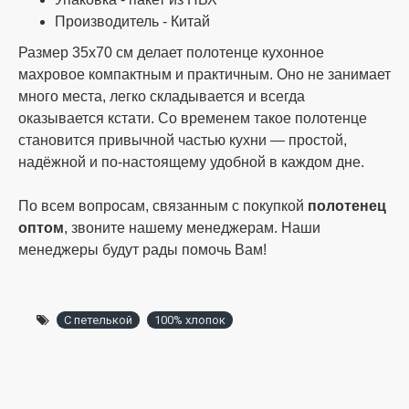
товар). Возврат денег на карту банка или
Производитель - Китай
пополнение счета. Возврат товара по Вашей
вине (не подошёл цвет, размер и т. д.)
Размер 35х70 см делает полотенце кухонное
махровое компактным и практичным. Оно не занимает
оплачивает покупатель. Обмен или возврат
много места, легко складывается и всегда
брака в той комплектации, упаковке, в которой
оказывается кстати. Со временем такое полотенце
он был продан, даже если в упаковке
становится привычной частью кухни — простой,
бракованное только одно полотенце.
надёжной и по-настоящему удобной в каждом дне.
По всем вопросам, связанным с покупкой
полотенец
оптом
, звоните нашему менеджерам. Наши
менеджеры будут рады помочь Вам!
С петелькой
100% хлопок