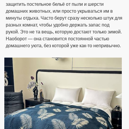
защитить постельное бельё от пыли и шерсти
Способ доставки
домашних животных, или просто укрываться им в
минуты отдыха. Часто берут сразу несколько штук для
Интернет-магазин Oba-na.com осуществляет
разных комнат, чтобы удобно держать запас под
доставку с помощи услуг транспортных
рукой. Это не та вещь, которую достают только зимой.
компаний Украины, таких как:
Наоборот — она становится постоянной частью
домашнего уюта, без которой уже как-то непривычно.
Новая Почта,
Укрпочта,
Деливери.
Доставку оплачивает получатель.
Условия обмена и возврата
Выполняя Закон Украины "О защите прав
потребителей" мы оплачиваем возврат товара
услугами Новой почты в случаи брака или
ошибке по нашей вине (выслали Вам не тот