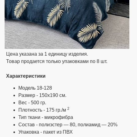
товар). Возврат денег на карту банка или
пополнение счета. Возврат товара по Вашей
вине (не подошёл цвет, размер и т. д.)
оплачивает покупатель. Обмен или возврат
брака в той комплектации, упаковке, в которой
он был продан, даже если в упаковке
бракованное только одно полотенце.
Цена указана за 1 единицу изделия.
Товар продается только упаковками по 8 шт.
Характеристики
Модель 18-128
Размер - 150х190 см.
Вес - 500 гр.
2
Плотность - 175 гр./м
Тип ткани - микрофибра
Состав - полиэстер — 80, полиамид — 20%
Упаковка - пакет из ПВХ