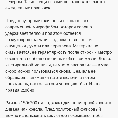
вечером. Такие вещи незаметно становятся частью
адресу г. Одесса рынок 7км;
ежедневных привычек.
оплата банковским или почтовым
Плед полуторный флисовый выполнен из
переводом;
современной микрофибры, которая хорошо
удерживает тепло и при этом остаётся
воздухопроницаемой. Под ним тепло, но нет
расчет с помощью карты Приватбанка;
ощущения духоты или перегрева. Материал не
скатывается, не теряет яркость после стирок и быстро
расчет при получении на почте.
сохнет, что особенно ценишь в обычной жизни. Достал
(наложенный платёж с предоплатой 10%
из стиральной машины, немного расправил — и уже
от суммы заказа, но не менее 200 грн.)
скоро можно пользоваться снова. Сначала не
обращаешь внимания на эти мелочи, а потом
Мы заботимся о своих клиентах, поэтому наш
понимаешь, насколько они упрощают быт. И это
менеджер поможет вам подобрать удобный
правда удобно.
способ оплаты и уточнит все необходимые
реквизиты. При подтверждении и оплате
Размер 150х200 см подходит для полуторной кровати,
заказов до 14:00 отправка в тот же день,
дивана или кресла. Плед полуторный флисовый
остальные на следующий день.
можно использовать как лёгкое покрывало, чтобы