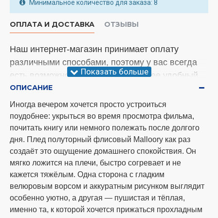
Минимальное количество для заказа: 8
ОПЛАТА И ДОСТАВКА
ОТЗЫВЫ
Наш интернет-магазин принимает оплату
различными способами, поэтому у вас всегда
есть возможность выбрать наиболее удобный
ОПИСАНИЕ
вариант. Менеджер уточнит этот вопрос во
время подтверждающего звонка.
Иногда вечером хочется просто устроиться
поудобнее: укрыться во время просмотра фильма,
Внимание!
У нас произошли изменения
почитать книгу или немного полежать после долгого
относительно отправки товара. Мы теперь
дня. Плед полуторный флисовый Malloory как раз
отправляем заказы три раза в неделю, а
создаёт это ощущение домашнего спокойствия. Он
именно понедельник, среда и суббота. Спасибо
мягко ложится на плечи, быстро согревает и не
за понимание!
кажется тяжёлым. Одна сторона с гладким
велюровым ворсом и аккуратным рисунком выглядит
Способы оплаты
особенно уютно, а другая — пушистая и тёплая,
именно та, к которой хочется прижаться прохладным
оплата наличными при самовывозе по