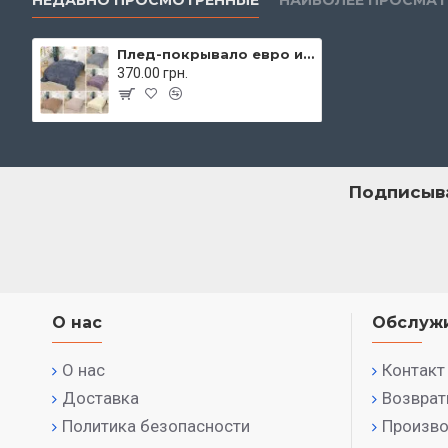
Плед-покрывало евро из микрофибры Бамбук 200х220 см Colorful арт. 534-12
370.00 грн.
Подписыва
О нас
Обслужи
О нас
Контакт
Доставка
Возвра
Политика безопасности
Произво