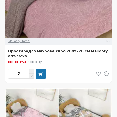
Malloory Home
9275
Простирадло махрове євро 200х220 см Malloory
арт. 9275
880.00 грн.
930.00 грн.