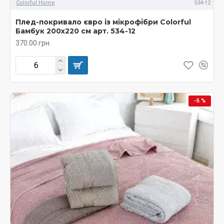
Colorful Home
534-12
Плед-покривало євро із мікрофібри Colorful
Бамбук 200х220 см арт. 534-12
370.00 грн.
-5 %