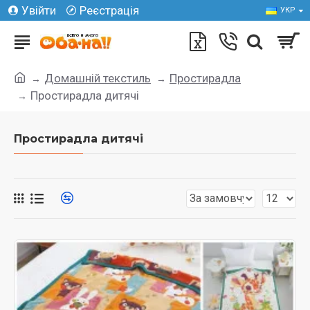
Увійти
Реєстрація
УКР
Домашній текстиль
Простирадла
Простирадла дитячі
Простирадла дитячі