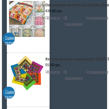
Покривало дитяче муслінове 120х
430.00 грн.
Купити
В
порівняння
закладки
ШВИДКИЙ
ПЕРЕГЛЯД
Хустка жіноча з люрексом 70х70 
55.00 грн.
Купити
В
порівняння
закладки
ШВИДКИЙ
ПЕРЕГЛЯД