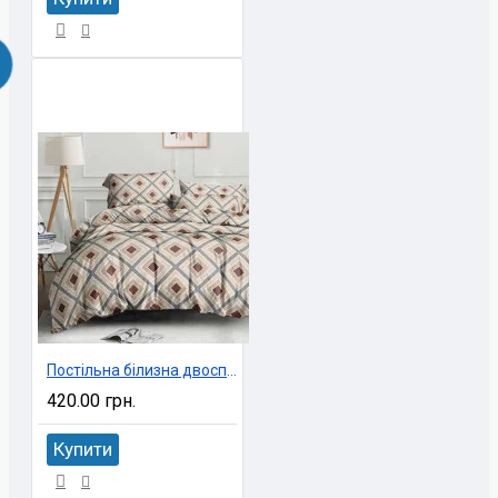
Постільна білизна двоспальне економ 180х220 см Ninel арт. BX-138
420.00 грн.
Купити