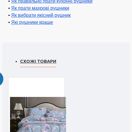
•
Як правильно прати кухонні рушники
•
Як прати махрові рушники
•
Як вибрати якісний рушник
•
Які рушники краще
СХОЖІ ТОВАРИ