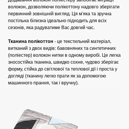
Погано
Добре
оплата банківським чи поштовим
волокон, дозволяючи полікоттону надовго зберігати
переказом;
розрахунок за допомогою картки
первинний зовнішній вигляд. Ця м'яка та зручна
ВІДПРАВИТИ ВІДГУК
Приватбанку;
постільна білизна ідеально підходить для всіх
розрахунок при отриманні поштою.
сезонів, яка радуватиме Вас довгий час.
(накладений платіж із передоплатою
10% від суми замовлення, але не менше
Тканина полікоттон
- це текстильний матеріал,
200 грн.)
витканий з двох видів: бавовняних та синтетичних
Ми дбаємо про своїх клієнтів, тому наш
(поліестер) волокон нитки в одному виробі. Це легка
менеджер допоможе вам підібрати зручний
зносостійка тканина, швидко сохне, чудово зберігає
спосіб оплати та уточнить усі необхідні
форму, стійка до світлової та теплової дії і проста у
реквізити. При підтвердженні та оплаті
догляді (тканину легко прати як за допомогою
замовлень до 14:00 відправка того ж дня,
машинного прання, так і вручну).
решта наступного дня.
Спосіб доставки
Інтернет-магазин Oba-na.com здійснює
доставку за допомогою послуг
транспортних компаній України, таких як: