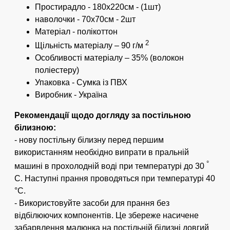
бракований тільки один рушник.
Простирадло - 180х220см - (1шт)
наволочки - 70х70см - 2шт
Матеріал - полікоттон
2
Щільність матеріалу – 90 г/м
Особливості матеріалу – 35% (волокон
поліестеру)
Упаковка - Сумка із ПВХ
Виробник - Україна
Рекомендації щодо догляду за постільною
білизною:
- нову постільну білизну перед першим
використанням необхідно випрати в пральній
°
машині в прохолодній воді при температурі до 30
С. Наступні прання проводяться при температурі 40
°С.
- Використовуйте засоби для прання без
відбілюючих компонентів. Це збереже насичене
забарвлення малюнка на постільній білизні довгий