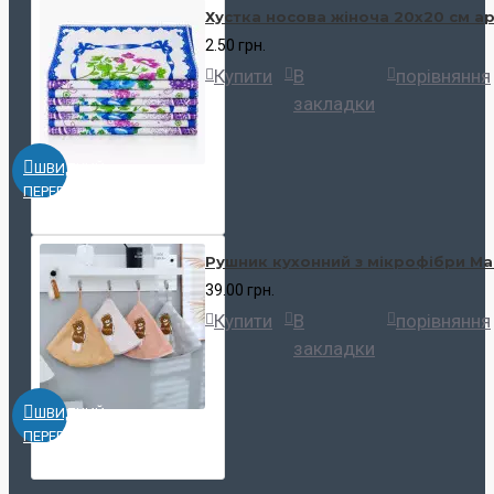
Хустка носова жіноча 20х20 см ар
2.50 грн.
Купити
В
порівняння
закладки
ШВИДКИЙ
ПЕРЕГЛЯД
Рушник кухонний з мікрофібри Ma
39.00 грн.
Купити
В
порівняння
закладки
ШВИДКИЙ
ПЕРЕГЛЯД