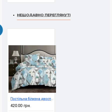
НЕЩОДАВНО ПЕРЕГЛЯНУТІ
Постільна білизна двоспальне економ 180х220 см Ninel арт. UXT-41
420.00 грн.