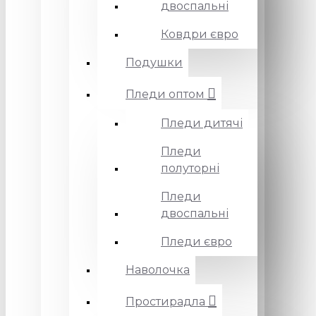
двоспальні
Ковдри євро
Подушки
Пледи оптом
Пледи дитячі
Пледи
полуторні
Пледи
двоспальні
Пледи євро
Наволочка
Простирадла