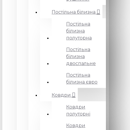
Постільна білизна
Постільна
білизна
полуторна
Постільна
білизна
двоспальне
Постільна
білизна євро
Ковдри
Ковдри
полуторні
Ковдри